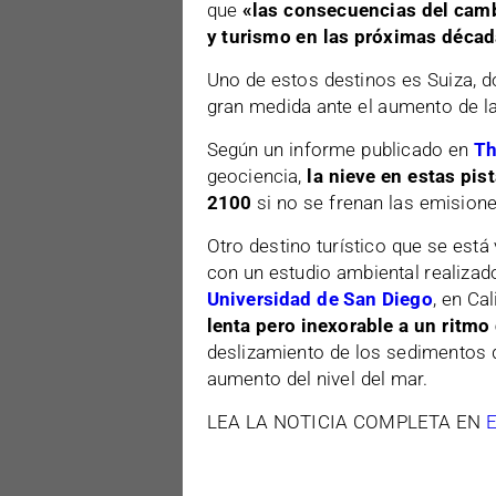
que
«las consecuencias del cambi
y turismo en las próximas déca
Uno de estos destinos es Suiza, d
gran medida ante el aumento de l
Según un informe publicado en
Th
geociencia,
la nieve en estas pis
2100
si no se frenan las emision
Otro destino turístico que se est
con un estudio ambiental realizad
Universidad de San Diego
, en Ca
lenta pero inexorable a un ritmo
deslizamiento de los sedimentos d
aumento del nivel del mar.
LEA LA NOTICIA COMPLETA EN