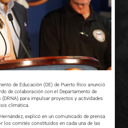
ento de Educación (DE) de Puerto Rico anunció
erdo de colaboración con el Departamento de
 (DRNA) para impulsar proyectos y actividades
sis climática.
o Hernández, explicó en un comunicado de prensa
r los comités constituidos en cada una de las