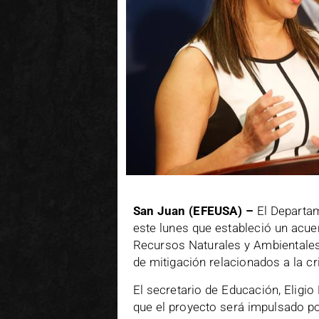
San Juan (EFEUSA) –
El Departam
este lunes que estableció un acu
Recursos Naturales y Ambientales
de mitigación relacionados a la cri
El secretario de Educación, Eligi
que el proyecto será impulsado po