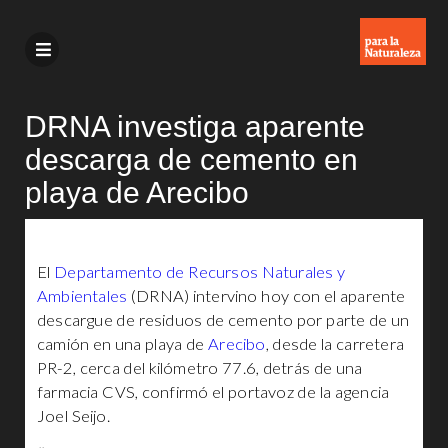
DRNA investiga aparente
descarga de cemento en
playa de Arecibo
El
Departamento de Recursos Naturales y
Ambientales
(DRNA) intervino hoy con el aparente
descargue de residuos de cemento por parte de un
camión en una playa de
Arecibo
, desde la carretera
PR-2, cerca del kilómetro 77.6, detrás de una
farmacia CVS, confirmó el portavoz de la agencia
Joel Seijo.