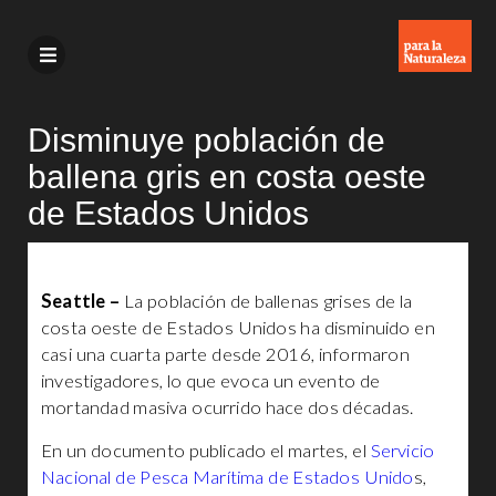
Disminuye población de
ballena gris en costa oeste
de Estados Unidos
Seattle –
La población de ballenas grises de la
costa oeste de Estados Unidos ha disminuido en
casi una cuarta parte desde 2016, informaron
investigadores, lo que evoca un evento de
mortandad masiva ocurrido hace dos décadas.
En un documento publicado el martes, el
Servicio
Nacional de Pesca Marítima de Estados Unido
s,