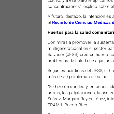
cultivo, y a ese plato le aplicamos
concentraciones”, explicó sobre el
A futuro, destacó, la intención es
el
Recinto de Ciencias Médicas 
Huertos para la salud comunitar
Con miras a promover la sustentabi
multigeneracional en el sector Sa
Salvador (JESS) creó un huerto c
problemas de salud que aquejan a
Según estadísticas del JESS, el hu
más de 50 problemas de salud.
“Se hizo un sondeo y, entonces, i
artritis, las palpitaciones, la ansi
Suárez, Margara Reyes López, integ
TRAMIL Puerto Rico.