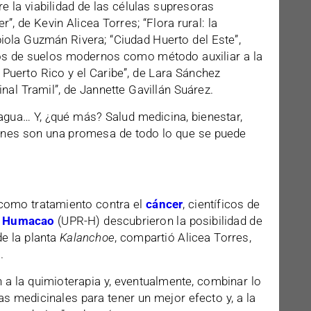
e la viabilidad de las células supresoras
”, de Kevin Alicea Torres; “Flora rural: la
biola Guzmán Rivera; “Ciudad Huerto del Este”,
itos de suelos modernos como método auxiliar a la
Puerto Rico y el Caribe”, de Lara Sánchez
nal Tramil”, de Jannette Gavillán Suárez.
 agua… Y, ¿qué más? Salud medicina, bienestar,
iones son una promesa de todo lo que se puede
a como tratamiento contra el
cáncer
, científicos de
en Humacao
(UPR-H) descubrieron la posibilidad de
de la planta
Kalanchoe
, compartió Alicea Torres,
.
 a la quimioterapia y, eventualmente, combinar lo
s medicinales para tener un mejor efecto y, a la