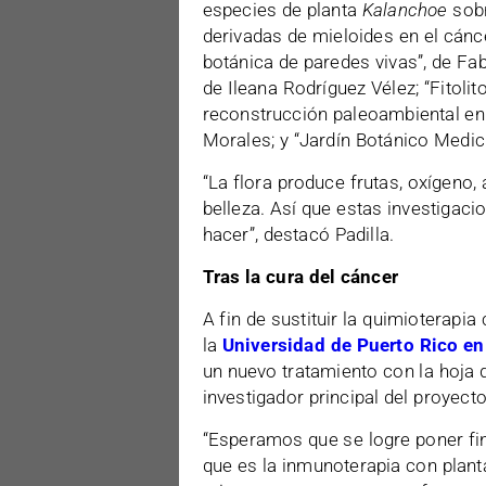
especies de planta
Kalanchoe
sobr
derivadas de mieloides en el cáncer
botánica de paredes vivas”, de Fa
de Ileana
Rodríguez Vélez; “Fitol
reconstrucción paleoambiental en 
Morales; y “Jardín Botánico Medici
“La flora produce frutas, oxígeno,
belleza. Así que estas investigac
hacer”, destacó Padilla.
Tras la cura del cáncer
A fin de sustituir la quimioterapi
la
Universidad de Puerto Rico 
un nuevo tratamiento con la hoja 
investigador principal del proyecto
“Esperamos que se logre poner fin
que es la inmunoterapia con planta