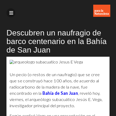
Descubren un naufragio de
barco centenario en la Bahía
de San Juan
Un pecio (o restos de un naufragio) que se cree
que se construyó hace 100 años, de acuerdo al
radiocarbono de la madera de la nave, fue
encontrado en la
Bahía de San Juan
, reveló hoy,
viernes, el arqueólogo subacuático Jesús E. Vega,
investigador principal del proyecto.
Según explicó Vega en una presentación en el