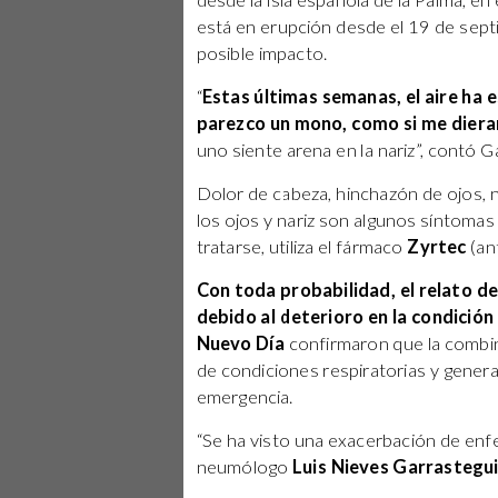
desde la isla española de la Palma, en
está en erupción desde el 19 de sept
posible impacto.
“
Estas últimas semanas, el aire ha 
parezco un mono, como si me diera
uno siente arena en la nariz”, contó G
Dolor de cabeza, hinchazón de ojos, n
los ojos y nariz son algunos síntomas
tratarse, utiliza el fármaco
Zyrtec
(ant
Con toda probabilidad, el relato d
debido al deterioro en la condición 
Nuevo Día
confirmaron que la combi
de condiciones respiratorias y generad
emergencia.
“Se ha visto una exacerbación de enf
neumólogo
Luis Nieves Garrastegu