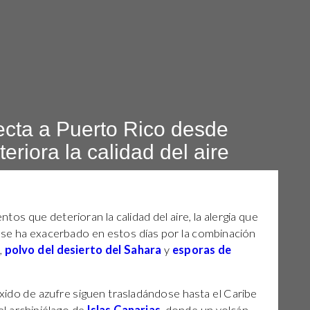
cta a Puerto Rico desde
riora la calidad del aire
os que deterioran la calidad del aire, la alergia que
se ha exacerbado en estos días por la combinación
,
polvo del desierto del Sahara
y
esporas de
xido de azufre siguen trasladándose hasta el Caribe