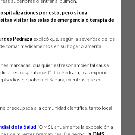
éreas superiores o entrar al pulmón.
ospitalizaciones por esto, pero sí una
itan visitar las salas de emergencia o terapia de
urdes Pedraza
explicó que, según la severidad de los
uede tomar medicamentos en su hogar o amerita
nes marcadas, cualquier estresor ambiental causa
iciones respiratorias)”, dijo Pedraza, tras exponer
episodios de polvo del Sahara, mientras que en
e preocupada a la comunidad científica, tanto local
dial de la Salud
(OMS), anualmente la exposición a
llones de muertes prematuras. De hecho,
la OMS