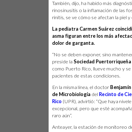
También, dijo, ha habido más diagnós
rinosinusitis o la inflamación de las 
rinitis, se ve cómo se afectan la piel y 
La pediatra Carmen Suárez coincidió 
asma figuran entre los más afecta
dolor de garganta.
“No se deben exponer, sino mantenerse
preside la
Sociedad Puertorriqueña 
como Puerto Rico, llueve mucho y se c
pacientes de estas condiciones.
En la misma línea, el doctor
Benjamín
de Microbiología
del
Recinto de Ci
Rico
(UPR), advirtió: “Que haya nive
excepcional, pero que esté acompaña
raro aún”.
Anteayer, la estación de monitoreo d