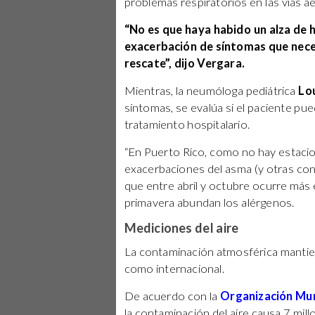
problemas respiratorios en las vías a
“No es que haya habido un alza de h
exacerbación de síntomas que neces
rescate”, dijo Vergara.
Mientras, la neumóloga pediátrica
Lo
síntomas, se evalúa si el paciente p
tratamiento hospitalario.
“En Puerto Rico, como no hay estacio
exacerbaciones del asma (y otras cond
que entre abril y octubre ocurre más 
primavera abundan los alérgenos.
Mediciones del aire
La contaminación atmosférica mantien
como internacional.
De acuerdo con la
Organización Mun
la contaminación del aire causa 7 mi