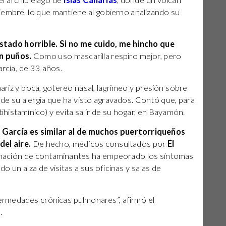
 el archipiélago de
Islas Canarias
, donde un volcán
iembre, lo que mantiene al gobierno analizando su
estado horrible. Si no me cuido, me hincho que
n puños.
Como uso mascarilla respiro mejor, pero
arcía, de 33 años.
ariz y boca, gotereo nasal, lagrimeo y presión sobre
 de su alergia que ha visto agravados. Contó que, para
ihistamínico) y evita salir de su hogar, en Bayamón.
e García es similar al de muchos puertorriqueños
del aire.
De hecho, médicos consultados por
El
nación de contaminantes ha empeorado los síntomas
o un alza de visitas a sus oficinas y salas de
ermedades crónicas pulmonares”, afirmó el
i
.