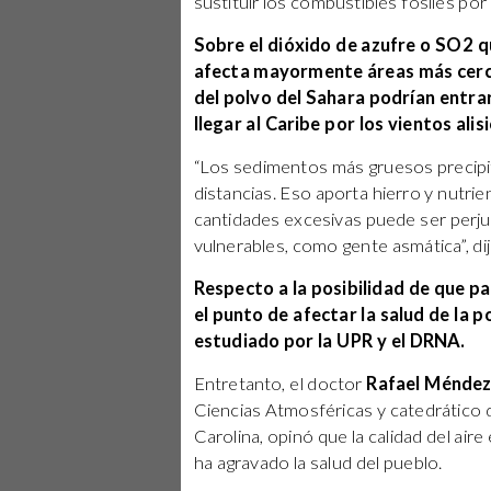
sustituir los combustibles fósiles po
Sobre el dióxido de azufre o SO2 
afecta mayormente áreas más cercan
del polvo del Sahara podrían entra
llegar al Caribe por los vientos alisi
“Los sedimentos más gruesos precipit
distancias. Eso aporta hierro y nutri
cantidades excesivas puede ser perjud
vulnerables, como gente asmática”, dij
Respecto a la posibilidad de que p
el punto de afectar la salud de la p
estudiado por la UPR y el DRNA.
Entretanto, el doctor
Rafael Méndez
Ciencias Atmosféricas y catedrático
Carolina, opinó que la calidad del aire 
ha agravado la salud del pueblo.