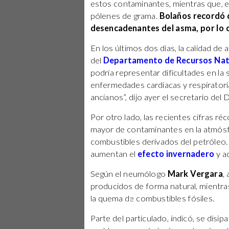
estos contaminantes, mientras que, 
pólenes de grama.
Bolaños recordó 
desencadenantes del asma, por lo c
En los últimos dos días, la calidad de
del
Departamento de Recursos Nat
podría representar dificultades en la
enfermedades cardíacas y respiratori
ancianos”, dijo ayer el secretario de
Por otro lado, las recientes cifras ré
mayor de contaminantes en la atmósf
combustibles derivados del petróleo.
aumentan el
efecto invernadero
y ac
Según el neumólogo
Mark Vergara
,
producidos de forma natural, mientr
la quema de combustibles fósiles.
Parte del particulado, indicó, se disi