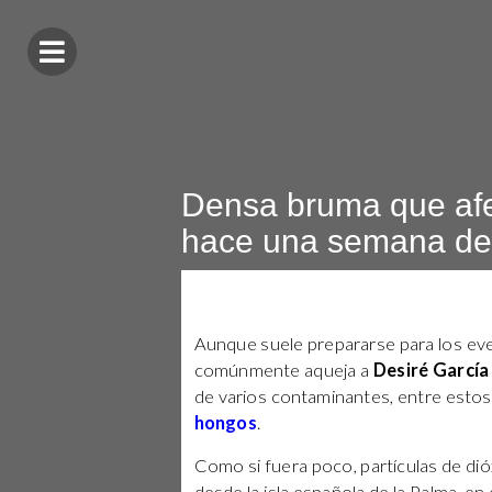
Densa bruma que afe
hace una semana dete
Aunque suele prepararse para los event
comúnmente aqueja a
Desiré García
de varios contaminantes, entre estos
hongos
.
Como si fuera poco, partículas de dió