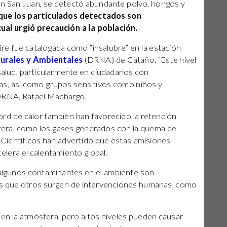
en San Juan, se detectó abundante polvo, hongos y
que los particulados detectados son
ual urgió precaución a la población.
 aire fue catalogada como “insalubre” en la estación
urales y Ambientales
(DRNA) de Cataño. “Este nivel
 salud, particularmente en ciudadanos con
as, así como grupos sensitivos como niños y
l DRNA, Rafael Machargo.
cord de calor también han favorecido la retención
era, como los gases generados con la quema de
 Científicos han advertido que estas emisiones
elera el calentamiento global.
 algunos contaminantes en el ambiente son
as que otros surgen de intervenciones humanas, como
pa en la atmósfera, pero altos niveles pueden causar