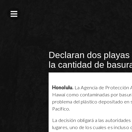
Declaran dos playas
la cantidad de basur
Honolulu.
La Agencia de Protección 
Hawai como contaminadas por basura, l
problema del plástico depositado en s
Pacífico.
La decisión obligará a las autoridades 
lugares, uno de los cuales es incluso