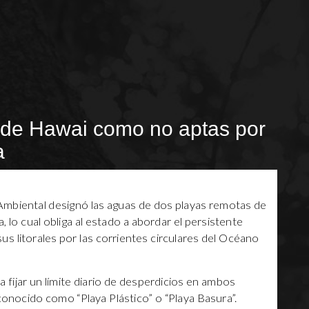
 de Hawai como no aptas por
a
Ambiental designó las aguas de dos playas remotas de
o cual obliga al estado a abordar el persistente
us litorales por las corrientes circulares del Océano
a fijar un límite diario de desperdicios en ambos
 conocido como “Playa Plástico” o “Playa Basura”.