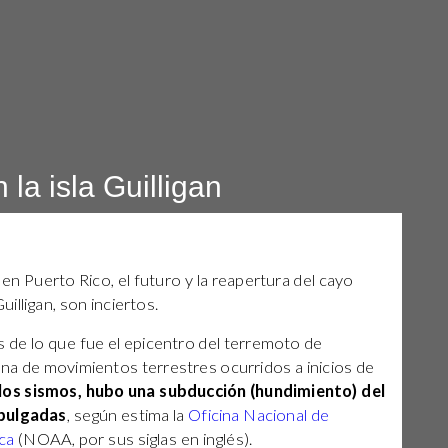
 la isla Guilligan
 en Puerto Rico, el futuro y la reapertura del cayo
illigan, son inciertos.
os de lo que fue el epicentro del terremoto de
ena de movimientos terrestres ocurridos a inicios de
os sismos, hubo una subducción (hundimiento) del
 pulgadas
, según estima la
Oficina Nacional de
ca
(NOAA, por sus siglas en inglés).