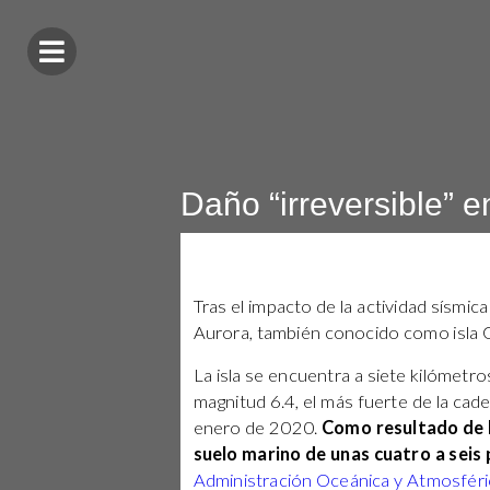
Daño “irreversible” en
Tras el impacto de la actividad sísmica
Aurora, también conocido como isla Gu
La isla se encuentra a siete kilómetr
magnitud 6.4, el más fuerte de la cad
enero de 2020.
Como resultado de l
suelo marino de unas cuatro a seis
Administración Oceánica y Atmosféri