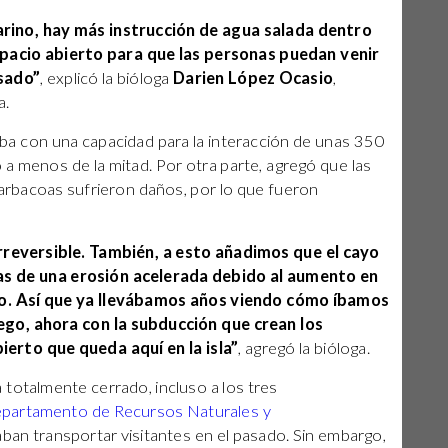
marino, hay más instrucción de agua salada dentro
spacio abierto para que las personas puedan venir
asado”
, explicó la bióloga
Darien López Ocasio
,
a.
taba con una capacidad para la interacción de unas 350
a menos de la mitad. Por otra parte, agregó que las
arbacoas sufrieron daños, por lo que fueron
reversible. También, a esto añadimos que el cayo
s de una erosión acelerada debido al aumento en
tico. Así que ya llevábamos años viendo cómo íbamos
ego, ahora con la subducción que crean los
erto que queda aquí en la isla”
, agregó la bióloga.
totalmente cerrado, incluso a los tres
partamento de Recursos Naturales y
n transportar visitantes en el pasado. Sin embargo,