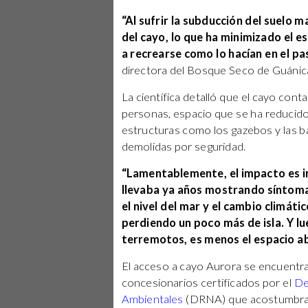
“Al sufrir la subducción del suelo 
del cayo, lo que ha minimizado el e
a recrearse como lo hacían en el p
directora del Bosque Seco de Guánic
La científica detalló que el cayo con
personas, espacio que se ha reducido 
estructuras como los gazebos y las b
demolidas por seguridad.
“Lamentablemente, el impacto es ir
llevaba ya años mostrando síntoma
el nivel del mar y el cambio climá
perdiendo un poco más de isla. Y lu
terremotos, es menos el espacio abi
El acceso a cayo Aurora se encuentra 
concesionarios certificados por el
De
Ambientales
(DRNA) que acostumbraba