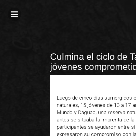
Culmina el ciclo de 
jóvenes comprometid
Luego de cinco días sumergidos en
naturales, 15 jóvenes de 13 a 17 a
Mundo y Daguao, una reserva natur
antes se situaba la imprenta de l
participantes se ayudaron entre sí
expresaron su compromiso con la