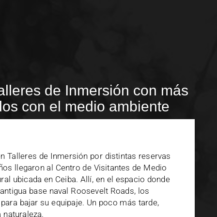
Talleres de Inmersión con más
os con el medio ambiente
 Talleres de Inmersión por distintas reservas
ños llegaron al Centro de Visitantes de Medio
al ubicada en Ceiba. Allí, en el espacio donde
a antigua base naval Roosevelt Roads, los
 para bajar su equipaje. Un poco más tarde,
 naturaleza.