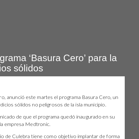
grama ‘Basura Cero’ para la
ios sólidos
ero, anunció este martes el programa Basura Cero, un
dicios sólidos no peligrosos de la isla municipio.
nicado de que el programa quedó inaugurado en su
 la empresa Medtronic.
io de Culebra tiene como objetivo implantar de forma