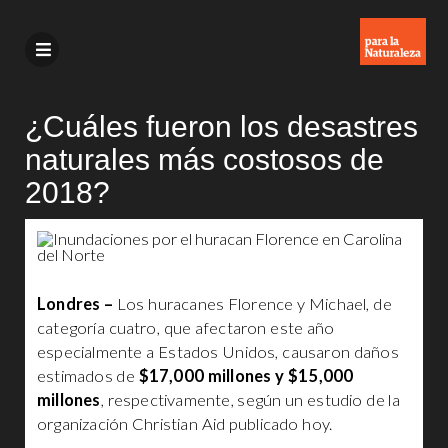
¿Cuáles fueron los desastres
naturales más costosos de
2018?
Londres –
Los huracanes Florence y Michael, de
categoría cuatro, que afectaron este año
especialmente a Estados Unidos, causaron daños
estimados de
$17,000 millones y $15,000
millones
, respectivamente, según un estudio de la
organización Christian Aid publicado hoy.