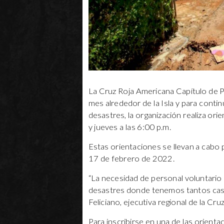
La Cruz Roja Americana Capítulo de 
mes alrededor de la Isla y para conti
desastres, la organización realiza or
y jueves a las 6:00 p.m.
Estas orientaciones se llevan a cabo
17 de febrero de 2022.
“La necesidad de personal voluntario 
desastres donde tenemos tantos cas
Feliciano, ejecutiva regional de la Cr
Para inscribirse en una de las orien