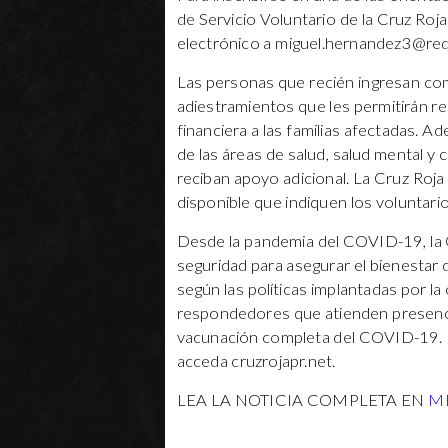
de Servicio Voluntario de la Cruz Ro
electrónico a
miguel.hernandez3@red
Las personas que recién ingresan co
adiestramientos que les permitirán re
financiera a las familias afectadas. 
de las áreas de salud, salud mental y c
reciban apoyo adicional. La Cruz Roj
disponible que indiquen los voluntario
Desde la pandemia del COVID-19, la 
seguridad para asegurar el bienestar
según las políticas implantadas por la
respondedores que atienden presenci
vacunación completa del COVID-19. P
acceda cruzrojapr.net.
LEA LA NOTICIA COMPLETA EN
M