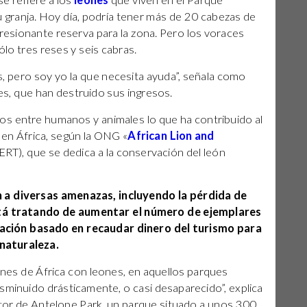
e refiere a los
leones
que viven en el Parque
 granja. Hoy día, podría tener más de 20 cabezas de
resionante reserva para la zona. Pero los voraces
lo tres reses y seis cabras.
, pero soy yo la que necesita ayuda”, señala como
s, que han destruido sus ingresos.
tos entre humanos y animales lo que ha contribuido al
 en África, según la ONG «
African Lion and
ERT), que se dedica a la conservación del león
 a diversas amenazas, incluyendo la pérdida de
stá tratando de aumentar el número de ejemplares
ación basado en recaudar dinero del turismo para
 naturaleza.
nes de África con leones, en aquellos parques
sminuido drásticamente, o casi desaparecido”, explica
 de Antelope Park, un parque situado a unos 300