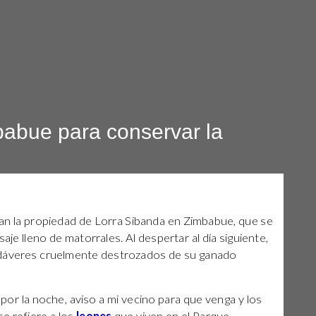
babue para conservar la
han la propiedad de Lorra Sibanda en Zimbabue, que se
je lleno de matorrales. Al despertar al día siguiente,
adáveres cruelmente destrozados de su ganado
or la noche, aviso a mi vecino para que venga y los