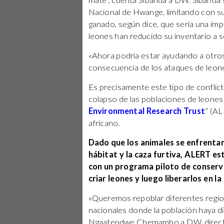
mate”, cuenta Sibanda a DW. Sibanda s
Nacional de Hwange, limitando con su
ganado, según dice, que sería una imp
leones han reducido su inventario a só
«Ahora podría estar ayudando a otros
consecuencia de los ataques de leone
Es precisamente este tipo de conflic
colapso de las poblaciones de leones
Environmental Research Trust
” (AL
africano.
Dado que los animales se enfrentan
hábitat y la caza furtiva, ALERT e
con un programa piloto de conserv
criar leones y luego liberarlos en la
«Queremos repoblar diferentes regio
nacionales donde la población haya di
Ngaatendwe Chemambo a DW, director