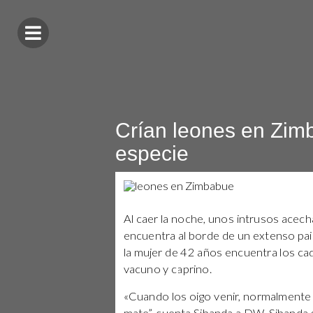
Crían leones en Zim
especie
Al caer la noche, unos intrusos acec
encuentra al borde de un extenso paisa
la mujer de 42 años encuentra los c
vacuno y caprino.
«Cuando los oigo venir, normalmente p