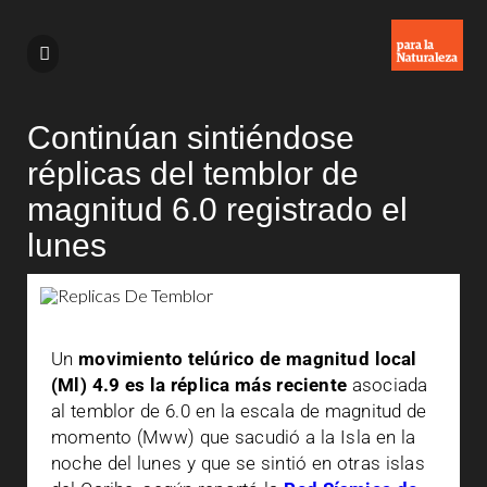
Continúan sintiéndose
réplicas del temblor de
magnitud 6.0 registrado el
lunes
Un
movimiento telúrico de magnitud local
(Ml) 4.9
es la réplica más reciente
asociada
al temblor de 6.0 en la escala de magnitud de
momento (Mww) que sacudió a la Isla en la
noche del lunes y que se sintió en otras islas