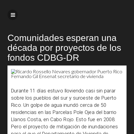
Comunidades esperan una
década por proyectos de los
fondos CDBG-DR
Durante 11 días estuvo lloviendo casi sin parar
sobre los pueblos del sur y suroeste de Puerto
Rico. Un golpe de agua inundó cerca de 50
residencias en las Parcelas Pole Ojea del barrio
Llanos Costa, en Cabo Rojo. Esto fue en 2008.
Pero el proyecto de mitigación de inundaciones
para el que el Departamento de Vivienda de