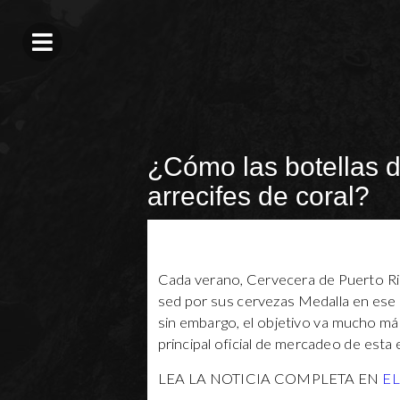
¿Cómo las botellas d
arrecifes de coral?
Cada verano, Cervecera de Puerto Rico
sed por sus cervezas Medalla en ese p
sin embargo, el objetivo va mucho más
principal oficial de mercadeo de est
LEA LA NOTICIA COMPLETA EN
E