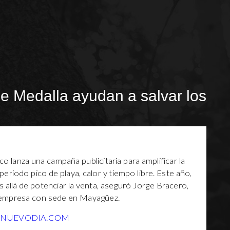
e Medalla ayudan a salvar los
 lanza una campaña publicitaria para amplificar la
eriodo pico de playa, calor y tiempo libre. Este año,
 allá de potenciar la venta, aseguró Jorge Bracero,
a empresa con sede en Mayagüez.
LNUEVODIA.COM