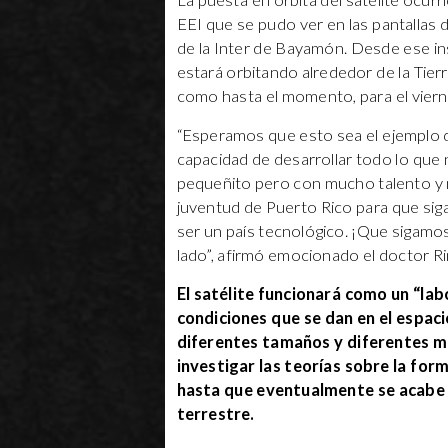
La puesta en órbita del satélite ocurr
EEI que se pudo ver en las pantallas d
de la Inter de Bayamón. Desde ese in
estará orbitando alrededor de la Tier
como hasta el momento, para el viern
“Esperamos que esto sea el ejemplo 
capacidad de desarrollar todo lo qu
pequeñito pero con mucho talento y m
juventud de Puerto Rico para que sig
ser un país tecnológico. ¡Que sigamo
lado”, afirmó emocionado el doctor R
El satélite funcionará como un “la
condiciones que se dan en el espac
diferentes tamaños y diferentes mat
investigar las teorías sobre la for
hasta que eventualmente se acabe s
terrestre.