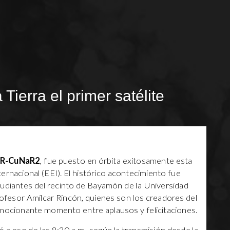
Tierra el primer satélite
R-CuNaR2
, fue puesto en órbita exitosamente esta
ernacional (EEI). El histórico acontecimiento fue
tudiantes del recinto de Bayamón de la Universidad
rofesor Amílcar Rincón, quienes son los creadores del
emocionante momento entre aplausos y felicitaciones.