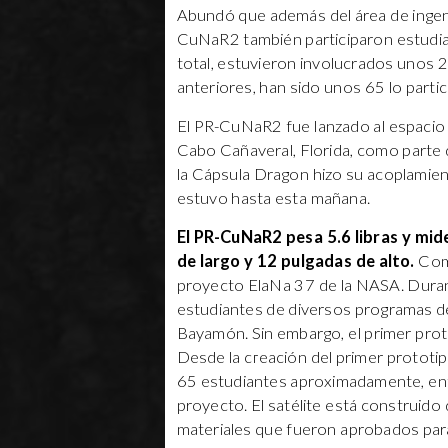
Abundó que además del área de ingen
CuNaR2 también participaron estudiant
total, estuvieron involucrados unos 2
anteriores, han sido unos 65 lo partic
El PR-CuNaR2 fue lanzado al espacio
Cabo Cañaveral, Florida, como parte d
la Cápsula Dragon hizo su acoplamient
estuvo hasta esta mañana.
El PR-CuNaR2 pesa 5.6 libras y mi
de largo y 12 pulgadas de alto.
Come
proyecto ElaNa 37 de la NASA. Duran
estudiantes de diversos programas de
Bayamón. Sin embargo, el primer prot
Desde la creación del primer prototip
65 estudiantes aproximadamente, en
proyecto. El satélite está construido 
materiales que fueron aprobados para 