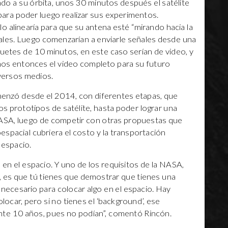
rado a su órbita, unos 30 minutos después el satélite
ara poder luego realizar sus experimentos.
lo alinearía para que su antena esté “mirando hacia la
señales. Luego comenzarían a enviarle señales desde una
paquetes de 10 minutos, en este caso serían de video, y
os entonces el video completo para su futuro
iversos medios.
enzó desde el 2014, con diferentes etapas, que
s prototipos de satélite, hasta poder lograr una
ASA, luego de competir con otras propuestas que
spacial cubriera el costo y la transportación
 espacio.
 en el espacio. Y uno de los requisitos de la NASA,
 es que tú tienes que demostrar que tienes una
e’ necesario para colocar algo en el espacio. Hay
locar, pero si no tienes el ‘background’, ese
te 10 años, pues no podían”, comentó Rincón.