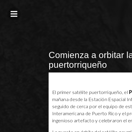
Comienza a orbitar la 
puertorriqueño
El primer satélite puertorriqueño, el
P
mañana desde la Estación Espacial Int
seguido de cerca por el equipo de es
Interamericana de Puerto Rico y el p
ingenioso artefacto y celebraron el 