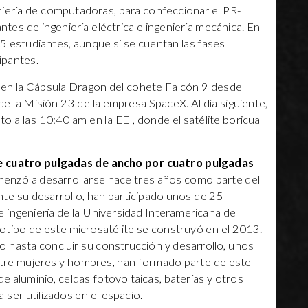
iería de computadoras, para confeccionar el PR-
es de ingeniería eléctrica e ingeniería mecánica. En
5 estudiantes, aunque si se cuentan las fases
ipantes.
 en la Cápsula Dragon del cohete Falcón 9 desde
e la Misión 23 de la empresa SpaceX. Al día siguiente,
o a las 10:40 am en la EEI, donde el satélite boricua
de cuatro pulgadas de ancho por cuatro pulgadas
nzó a desarrollarse hace tres años como parte del
te su desarrollo, han participado unos de 25
 ingeniería de la Universidad Interamericana de
otipo de este microsatélite se construyó en el 2013.
o hasta concluir su construcción y desarrollo, unos
tre mujeres y hombres, han formado parte de este
de aluminio, celdas fotovoltaicas, baterías y otros
ser utilizados en el espacio.