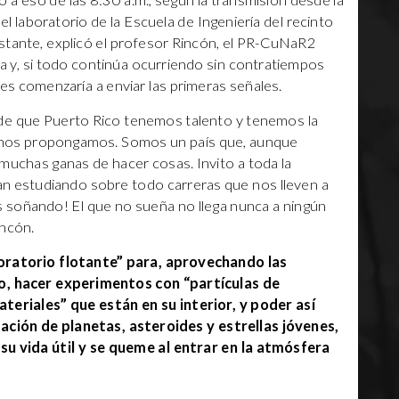
ió a eso de las 8:30 a.m., según la transmisión desde la
el laboratorio de la Escuela de Ingeniería del recinto
stante, explicó el profesor Rincón, el PR-CuNaR2
ra y, si todo continúa ocurriendo sin contratiempos
es comenzaría a enviar las primeras señales.
de que Puerto Rico tenemos talento y tenemos la
e nos propongamos. Somos un país que, aunque
uchas ganas de hacer cosas. Invito a toda la
an estudiando sobre todo carreras que nos lleven a
s soñando! El que no sueña no llega nunca a ningún
incón.
boratorio flotante” para, aprovechando las
io, hacer experimentos con “partículas de
eriales” que están en su interior, y poder así
mación de planetas, asteroides y estrellas jóvenes,
u vida útil y se queme al entrar en la atmósfera