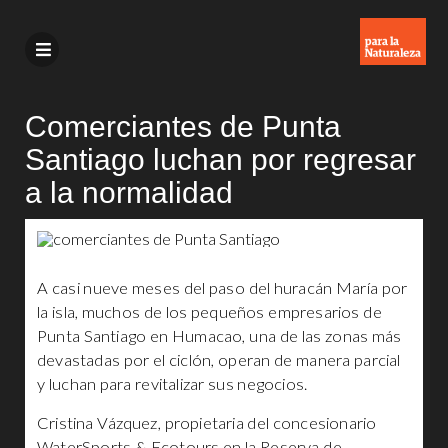
Comerciantes de Punta
Santiago luchan por regresar
a la normalidad
A casi nueve meses del paso del huracán María por
la isla, muchos de los pequeños empresarios de
Punta Santiago en Humacao, una de las zonas más
devastadas por el ciclón, operan de manera parcial
y luchan para revitalizar sus negocios.
Cristina Vázquez, propietaria del concesionario
WaterSports & Ecotours en la Reserva de