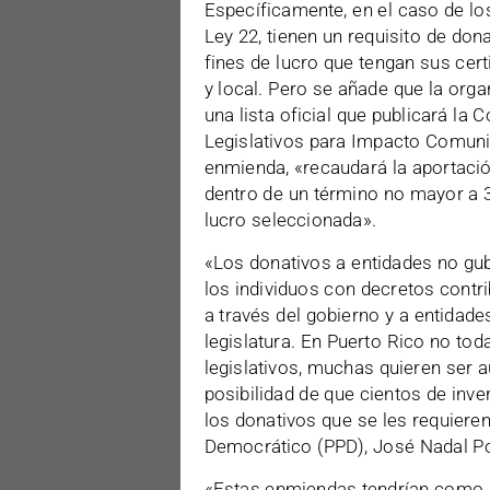
Específicamente, en el caso de los
Ley 22, tienen un requisito de don
fines de lucro que tengan sus cert
y local. Pero se añade que la orga
una lista oficial que publicará l
Legislativos para Impacto Comunit
enmienda, «recaudará la aportació
dentro de un término no mayor a 30
lucro seleccionada».
«Los donativos a entidades no gub
los individuos con decretos contr
a través del gobierno y a entidade
legislatura. En Puerto Rico no tod
legislativos, muchas quieren ser au
posibilidad de que cientos de inve
los donativos que se les requieren
Democrático (PPD), José Nadal P
«Estas enmiendas tendrían como re