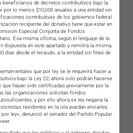
 beneficiarios de decretos contributivos bajo la
ar por lo menos $10,000 anuales a una entidad sin
ificaciones contributivas de los gobiernos federal
nización recipiente del donativo tiene que estar en
a Comisión Especial Conjunta de Fondos
ario. Esa misma oficina, según el lenguaje de la
n dispuesta en este apartado y remitirá la misma,
 días desde el recaudo, a la entidad sin fines de
ernamentales que por ley se le requerirá hacer a
ibutivos bajo la Ley 22, ahora solo podrán hacerse
s que hayan sido certificadas previamente por la
as las organizaciones solicitan fondos
tosuficientes, y por ello ahora se les negaría la
rsionistas residentes en la isla puedan enviarles
 por ley», denunció el senador del Partido Popular
ower.
sultado que los políticos y el gobierno decidan