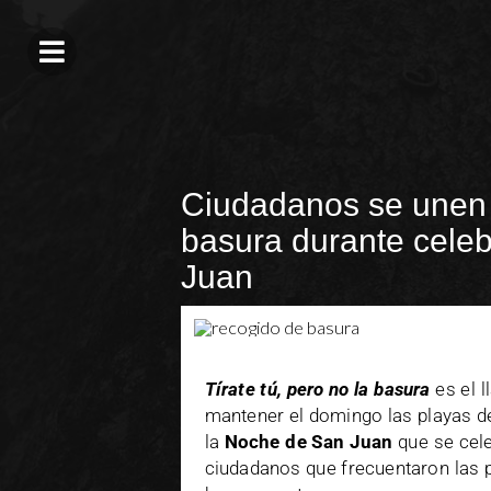
Ciudadanos se unen 
basura durante cele
Juan
Tírate tú, pero no la basura
es el 
mantener el domingo las playas de 
la
Noche de San Juan
que se cele
ciudadanos que frecuentaron las p