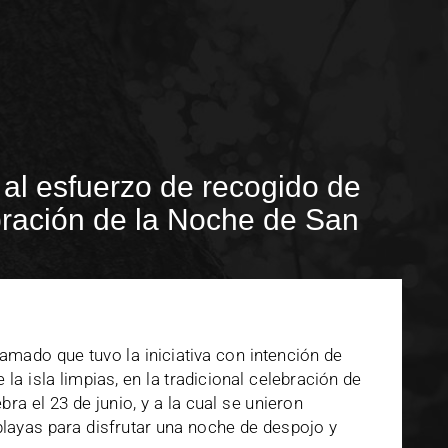
al esfuerzo de recogido de
bración de la Noche de San
llamado que tuvo la iniciativa con intención de
la isla limpias, en la tradicional celebración de
bra el 23 de junio, y a la cual se unieron
layas para disfrutar una noche de despojo y