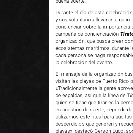
buena suerte.
Durante el día de esta celebración
y sus voluntarios llevaron a cabo
concienciar sobre la importancia d
campaña de concienciación
Tírat
organización, que busca crear con
ecosistemas marítimos, durante la
cada persona se haga responsable
la celebración del evento.
El mensaje de la organización bu
visitan las playas de Puerto Rico
«Tradicionalmente la gente aprove
de espaldas, así que la línea de T
í
quien se tiene que tirar es la per
es cuestión de suerte, depende de
utilizamos este ritual para que l
desperdicios que generen y recuer
playas», destacó Gerson Lugo, soc