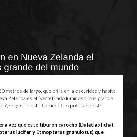
an en Nueva Zelanda el
s grande del mundo
0 metros de largo, que brilla en la oscuridad y habita
ueva Zelanda es el “vertebrado luminoso más grande
a”, según un estudio científico publicado este
ra vez que este tiburón carocho (Dalatias licha),
pterus lucifer y Etmopterus granulosus) que