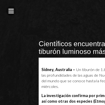
Científicos encuentr
tiburón luminoso má
Sídney, Australia –
Un tiburón de 1.8
las profundidades de las aguas de N
del mundo que se conoce hasta la fech
miércoles.
La investigación confirma por prime
así como otras dos especies (Etmo