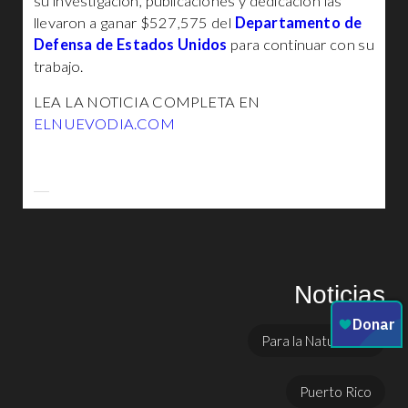
su investigación, publicaciones y dedicación las
llevaron a ganar $527,575 del
Departamento de
Defensa de Estados Unidos
para continuar con su
trabajo.
LEA LA NOTICIA COMPLETA EN
ELNUEVODIA.COM
Noticias
Para la Naturaleza
Puerto Rico