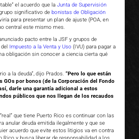
table” el acuerdo que la
Junta de Supervisión
rupo significativo de
bonistas de Obligación
viría para presentar un plan de ajuste (POA, en
no central este mismo mes.
anunciado pacto entre la JSF y grupos de
 del
Impuesto a la Venta y Uso
(IVU) para pagar a
a obligación sin conocer a ciencia cierta qué
rio a la deuda”, dijo Prados.
“Pero lo que están
s GOs por bonos (de la Corporación del Fondo
sí, darle una garantía adicional a estos
ondos públicos que nos llegan de los recaudos
 “real” que tiene Puerto Rico es continuar con las
a anular deuda emitida ilegalmente y que se
uier acuerdo que evite estos litigios va en contra
o Rico y busca liberar de responsabilidad a los