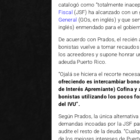
catalogó como “totalmente inacep
Fiscal
(JSF) ha alcanzado con un g
General
(GOs, en inglés) y que ser
inglés) enmendado para el gobier
De acuerdo con Prados, el recién 
bonistas vuelve a tomar recaudos
los acreedores y supone honrar un
adeuda Puerto Rico.
“Ojalá se hiciera el recorte necesa
ofreciendo es intercambiar bono
de Interés Apremiante) Cofina y a
bonistas utilizando los pocos f
del IVU”.
Según Prados, la única alternativa
demandas incoadas por la JSF par
audite el resto de la deuda. “Cualq
de los mejores intereses de Puert