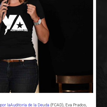
por laAuditoría de la Deuda
(FCAD), Eva Prados,