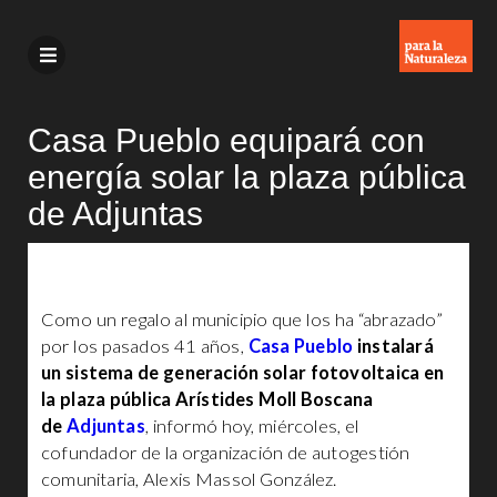
Casa Pueblo equipará con
energía solar la plaza pública
de Adjuntas
Como un regalo al municipio que los ha “abrazado”
por los pasados 41 años,
Casa Pueblo
instalará
un sistema de generación solar fotovoltaica en
la plaza pública Arístides Moll Boscana
de
Adjuntas
, informó hoy, miércoles, el
cofundador de la organización de autogestión
comunitaria, Alexis Massol González.