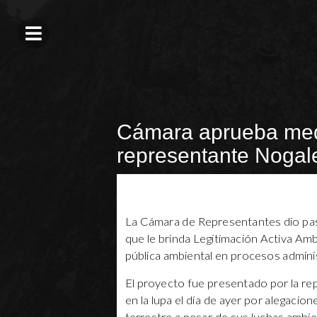
Cámara aprueba med
representante Nogal
La Cámara de Representantes dio pas
que le brinda Legitimación Activa Ambi
pública ambiental en procesos administ
El proyecto fue presentado por la re
en la lupa el día de ayer por alegaci