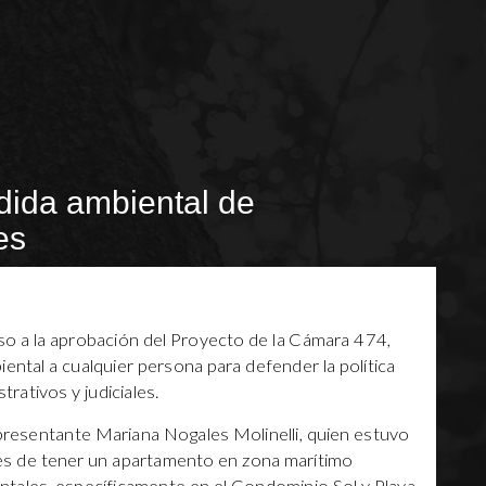
ida ambiental de
es
o a la aprobación del Proyecto de la Cámara 474,
ental a cualquier persona para defender la política
rativos y judiciales.
presentante Mariana Nogales Molinelli, quien estuvo
ones de tener un apartamento en zona marítimo