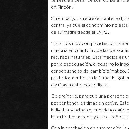
terrestre a pesar de sus luchas ambi
en Rincón.
Sin embargo, la representante le dijo
contra, ya que el condominio no está 
de su madre desde el 1992.
“Estamos muy complacidas con la ap
mayoría en cuanto a que las persona
recursos naturales. Esta medida es u
por la especulación, el desarrollo ins
consecuencias del cambio climático.
posteriormente con la firma del gober
escritas a este medio digital.
De ordinario, para que una persona pu
poseer tener legitimación activa. Est
individual y palpable, que dicho daño
la parte demandada, y que el daño su
Con la aprobación de esta medida, la 