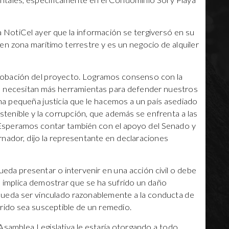
entales, específicamente en el Condominio Sol y Playa
 a NotiCel ayer que la información se tergiversó en su
en zona marítimo terrestre y es un negocio de alquiler
robación del proyecto. Logramos consenso con la
s necesitan más herramientas para defender nuestros
na pequeña justicia que le hacemos a un país asediado
ostenible y la corrupción, que además se enfrenta a las
 Esperamos contar también con el apoyo del Senado y
nador, dijo la representante en declaraciones
eda presentar o intervenir en una acción civil o debe
o implica demostrar que se ha sufrido un daño
 pueda ser vinculado razonablemente a la conducta de
frido sea susceptible de un remedio.
Asamblea Legislativa le estaría otorgando a todo