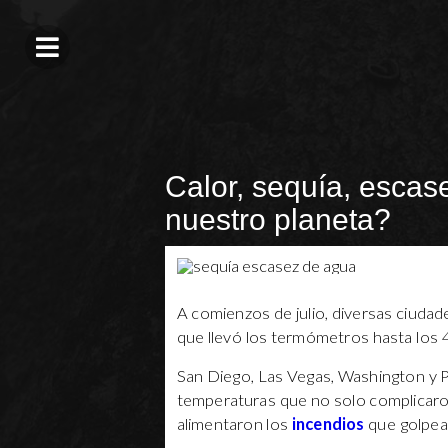
Calor, sequía, esca
nuestro planeta?
A comienzos de julio, diversas ciuda
que llevó los termómetros hasta los
San Diego, Las Vegas, Washington y 
temperaturas que no solo complicaron
alimentaron los
incendios
que golpean