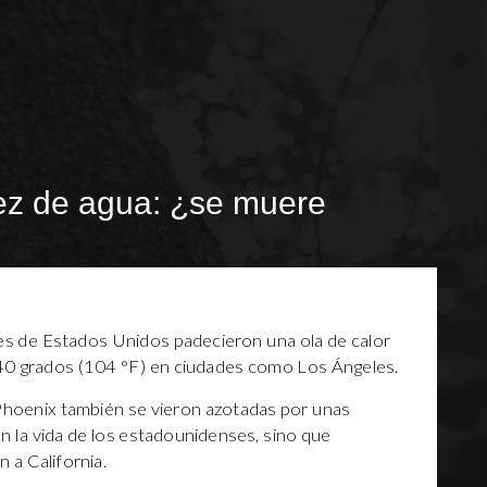
sez de agua: ¿se muere
des de Estados Unidos padecieron una ola de calor
 40 grados (104 °F) en ciudades como Los Ángeles.
Phoenix también se vieron azotadas por unas
 la vida de los estadounidenses, sino que
 a California.