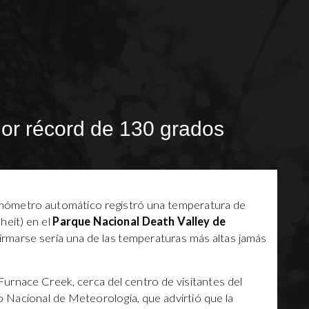
alor récord de 130 grados
ómetro automático registró una temperatura de
heit) en el
Parque Nacional Death Valley de
irmarse sería una de las temperaturas más altas jamás
n Furnace Creek, cerca del centro de visitantes del
io Nacional de Meteorología, que advirtió que la