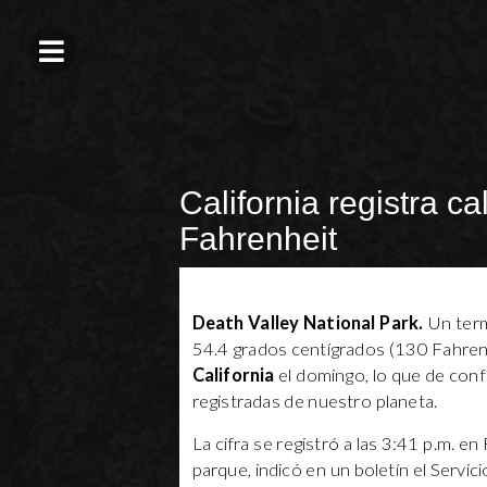
California registra c
Fahrenheit
Death Valley National Park.
Un term
54.4 grados centígrados (130 Fahren
California
el domingo, lo que de conf
registradas de nuestro planeta.
La cifra se registró a las 3:41 p.m. e
parque, indicó en un boletín el Servic