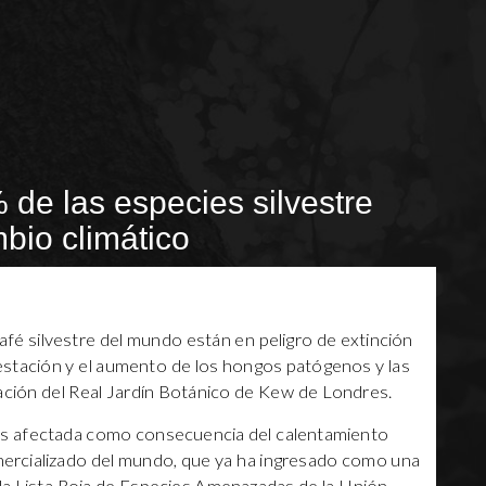
 de las especies silvestre
io climático
afé silvestre del mundo están en peligro de extinción
restación y el aumento de los hongos patógenos y las
gación del Real Jardín Botánico de Kew de Londres.
ás afectada como consecuencia del calentamiento
omercializado del mundo, que ya ha ingresado como una