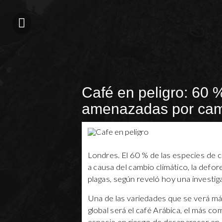
Café en peligro: 60 %
amenazadas por camb
Londres. El 60 % de las especies de c
a causa del cambio climático, la defo
plagas, según reveló hoy una investi
Una de las variedades que se verá m
global será el café Arábica, el más c