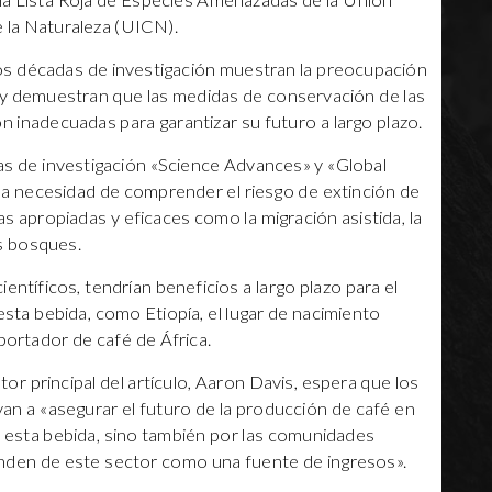
la Lista Roja de Especies Amenazadas de la Unión
e la Naturaleza (UICN).
s décadas de investigación muestran la preocupación
r y demuestran que las medidas de conservación de las
n inadecuadas para garantizar su futuro a largo plazo.
tas de investigación «Science Advances» y «Global
a necesidad de comprender el riesgo de extinción de
s apropiadas y eficaces como la migración asistida, la
s bosques.
entíficos, tendrían beneficios a largo plazo para el
esta bebida, como Etiopía, el lugar de nacimiento
portador de café de África.
tor principal del artículo, Aaron Davis, espera que los
yan a «asegurar el futuro de la producción de café en
 esta bebida, sino también por las comunidades
enden de este sector como una fuente de ingresos».