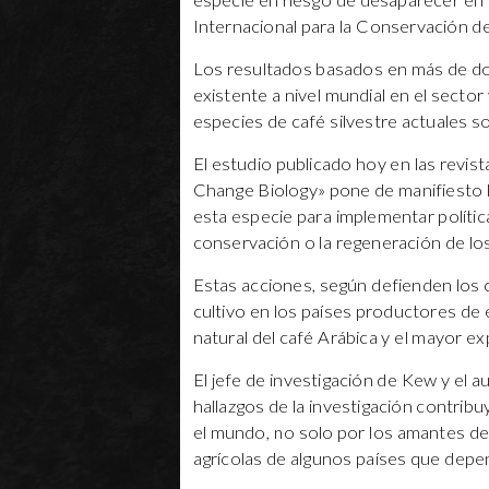
especie en riesgo de desaparecer en 
Internacional para la Conservación d
Los resultados basados en más de do
existente a nivel mundial en el secto
especies de café silvestre actuales so
El estudio publicado hoy en las revis
Change Biology» pone de manifiesto l
esta especie para implementar política
conservación o la regeneración de lo
Estas acciones, según defienden los ci
cultivo en los países productores de 
natural del café Arábica y el mayor ex
El jefe de investigación de Kew y el au
hallazgos de la investigación contribu
el mundo, no solo por los amantes de
agrícolas de algunos países que dep