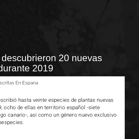
 descubrieron 20 nuevas
 durante 2019
scribió hasta veinte especies de plantas nuevas
, ocho de ellas en territorio español -siete
lago canario-, así como un género nuevo exclusivo
ubespecies.