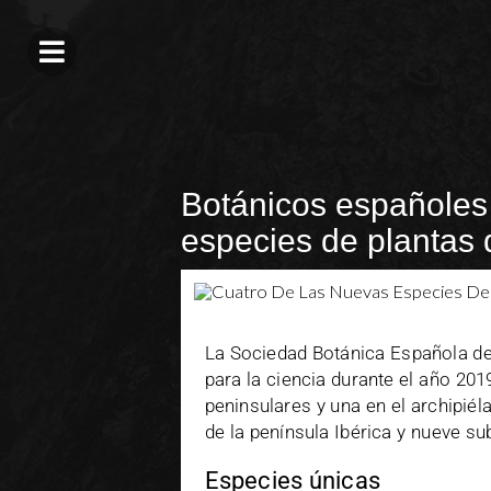
Botánicos españoles
especies de plantas
La Sociedad Botánica Española de
para la ciencia durante el año 2019
peninsulares y una en el archipié
de la península Ibérica y nueve s
Especies únicas