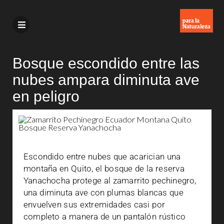
Bosque escondido entre las
nubes ampara diminuta ave
en peligro
Escondido entre nubes que acarician una
montaña en Quito, el bosque de la reserva
Yanachocha protege al zamarrito pechinegro,
una diminuta ave con plumas blancas que
envuelven sus extremidades casi por
completo a manera de un pantalón rústico