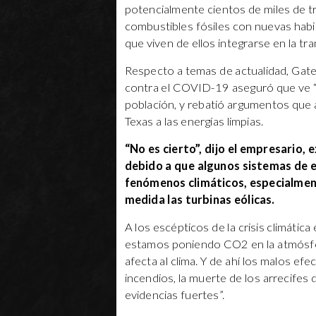
potencialmente cientos de miles de tra
combustibles fósiles con nuevas habi
que viven de ellos integrarse en la tra
Respecto a temas de actualidad, Gate
contra el COVID-19 aseguró que ve “la 
población, y rebatió argumentos que 
Texas a las energías limpias.
“No es cierto”, dijo el empresario,
debido a que algunos sistemas de 
fenómenos climáticos, especialmen
medida las turbinas eólicas.
A los escépticos de la crisis climáti
estamos poniendo CO2 en la atmósfer
afecta al clima. Y de ahí los malos efe
incendios, la muerte de los arrecifes 
evidencias fuertes”.