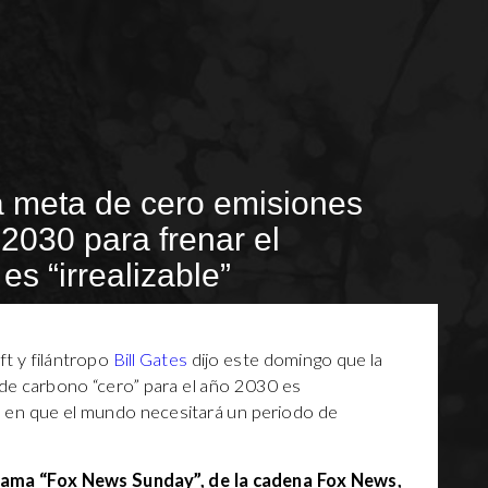
la meta de cero emisiones
2030 para frenar el
es “irrealizable”
t y filántropo
Bill Gates
dijo este domingo que la
de carbono “cero” para el año 2030 es
ió en que el mundo necesitará un periodo de
rama “Fox News Sunday”, de la cadena Fox News,