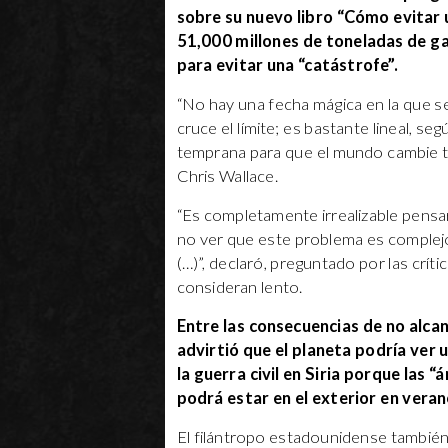
sobre su nuevo libro “Cómo evitar u
51,000 millones de toneladas de g
para evitar una “catástrofe”.
“No hay una fecha mágica en la que s
cruce el límite; es bastante lineal, s
temprana para que el mundo cambie to
Chris Wallace.
“Es completamente irrealizable pensa
no ver que este problema es complejo
(…)”, declaró, preguntado por las crít
consideran lento.
Entre las consecuencias de no alc
advirtió que el planeta podría ver
la guerra civil en Siria porque las 
podrá estar en el exterior en veran
El filántropo estadounidense tambié