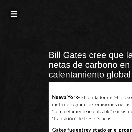
Bill Gates cree que 
netas de carbono en 
calentamiento global 
Nueva York-
El fundador de Microsof
meta de lograr unas emisiones netas 
“completamente irrealizable” e insist
“transición” de tres décadas.
Gates fue entrevistado en el prog