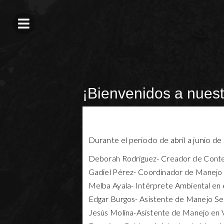
¡Bienvenidos a nues
Durante el periodo de abril a junio d
Deborah Rodríguez- Creador de Cont
Gadiel Pérez- Coordinador de Manejo
Melba Ayala- Intérprete Ambiental en 
Edgar Burgos- Asistente de Manejo Se
Jesús Molina-Asistente de Manejo en 