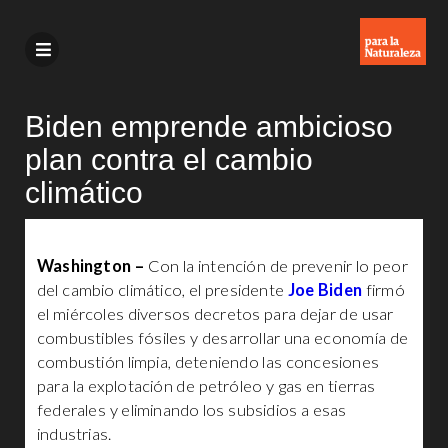
Biden emprende ambicioso
plan contra el cambio
climático
Washington –
Con la intención de prevenir lo peor
del cambio climático, el presidente
Joe Biden
firmó
el miércoles diversos decretos para dejar de usar
combustibles fósiles y desarrollar una economía de
combustión limpia, deteniendo las concesiones
para la explotación de petróleo y gas en tierras
federales y eliminando los subsidios a esas
industrias.