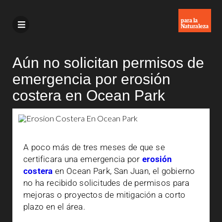
Aún no solicitan permisos de
emergencia por erosión
costera en Ocean Park
A poco más de tres meses de que se
certificara una emergencia por
erosión
costera
en Ocean Park, San Juan, el gobierno
no ha recibido solicitudes de permisos para
mejoras o proyectos de mitigación a corto
plazo en el área.