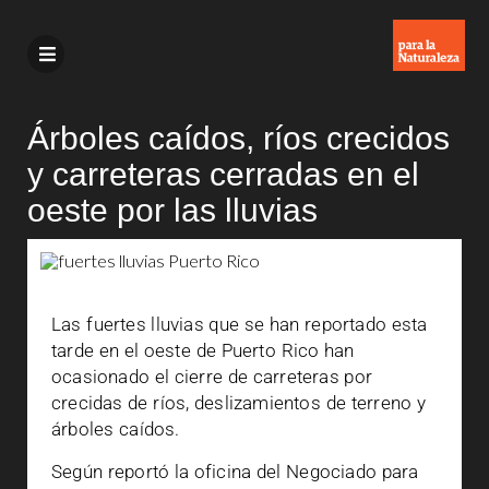
Árboles caídos, ríos crecidos
y carreteras cerradas en el
oeste por las lluvias
Las fuertes lluvias que se han reportado esta
tarde en el oeste de Puerto Rico han
ocasionado el cierre de carreteras por
crecidas de ríos, deslizamientos de terreno y
árboles caídos.
Según reportó la oficina del Negociado para