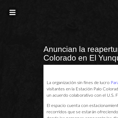
Anuncian la reapertu
Colorado en El Yunqu
La organización sin fines de lucro
Par
visitantes en la Estación Palo Colorad
un acuerdo colaborativo con el U.S. 
El espacio cuenta con estacionamient
recorridos que se estarán ofreciendo.