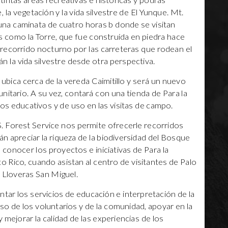
intas áreas recreativas e históricas y podrás
la vegetación y la vida silvestre de El Yunque. Mt.
 una caminata de cuatro horas b donde se visitan
s como la Torre, que fue construida en piedra hace
recorrido nocturno por las carreteras que rodean el
 la vida silvestre desde otra perspectiva.
 ubica cerca de la vereda Caimitillo y será un nuevo
nitario. A su vez, contará con una tienda de Para la
os educativos y de uso en las visitas de campo.
S. Forest Service nos permite ofrecerle recorridos
án apreciar la riqueza de la biodiversidad del Bosque
 conocer los proyectos e iniciativas de Para la
to Rico, cuando asistan al centro de visitantes de Palo
o Lloveras San Miguel.
tar los servicios de educación e interpretación de la
 de los voluntarios y de la comunidad, apoyar en la
y mejorar la calidad de las experiencias de los