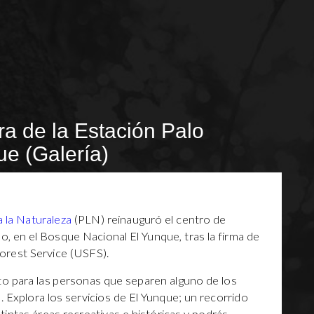
ra de la Estación Palo
e (Galería)
a la Naturaleza
(PLN) reinauguró el centro de
o, en el Bosque Nacional El Yunque, tras la firma de
Forest Service (USFS).
o para las personas que separen alguno de los
 Explora los servicios de El Yunque; un recorrido