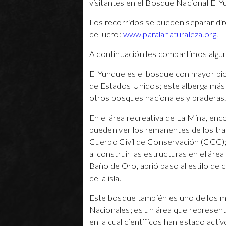
visitantes en el Bosque Nacional El Y
Los recorridos se pueden separar dire
de lucro:
www.paralanaturaleza.org
.
A continuación les compartimos algu
El Yunque es el bosque con mayor bi
de Estados Unidos; este alberga más 
otros bosques nacionales y praderas
En el área recreativa de La Mina, enco
pueden ver los remanentes de los tra
Cuerpo Civil de Conservación (CCC); e
al construir las estructuras en el ár
Baño de Oro, abrió paso al estilo de 
de la isla.
Este bosque también es uno de los m
Nacionales; es un área que representa
en la cual científicos han estado activ