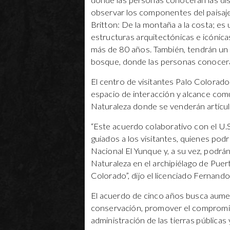
donde las personas conocerán las dist
observar los componentes del paisaje, 
Britton: De la montaña a la costa; es
estructuras arquitectónicas e icónica
más de 80 años. También, tendrán un 
bosque, donde las personas conocerán
El centro de visitantes Palo Colorado
espacio de interacción y alcance comu
Naturaleza donde se venderán artícul
“Este acuerdo colaborativo con el U.
guiados a los visitantes, quienes podr
Nacional El Yunque y, a su vez, podrán
Naturaleza en el archipiélago de Puer
Colorado”, dijo el licenciado Fernand
El acuerdo de cinco años busca aumen
conservación, promover el compromiso
administración de las tierras públicas 