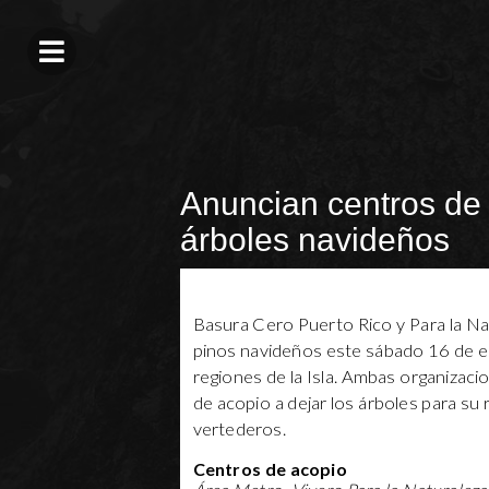
Anuncian centros de 
árboles navideños
Basura Cero Puerto Rico y Para la Nat
pinos navideños este sábado 16 de
regiones de la Isla. Ambas organizacio
de acopio a dejar los árboles para su r
vertederos.
Centros de acopio