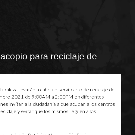
acopio para reciclaje de
uraleza llevarán a cabo un servi-carro de reciclaje de
 enero 2021 de 9:00AM a 2:00PM en diferentes
nes invitan a la ciudadanía a que acudan a los centros
eciclaje y evitar que los mismos lleguen a los