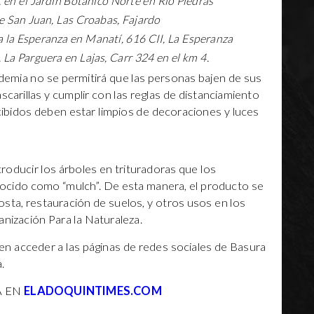
 en el Jardín Botánico Norte en Río Piedras
e San Juan, Las Croabas, Fajardo
 la Esperanza en Manatí, 616 CII, La Esperanza
 La Parguera en Lajas, Carr 324 en el km 4.
demia no se permitirá que las personas bajen de sus
scarillas y cumplir con las reglas de distanciamiento
ecibidos deben estar limpios de decoraciones y luces
troducir los árboles en trituradoras que los
ocido como “mulch”. De esta manera, el producto se
sta, restauración de suelos, y otros usos en los
anización Para la Naturaleza.
en acceder a las páginas de redes sociales de Basura
.
A EN
ELADOQUINTIMES.COM