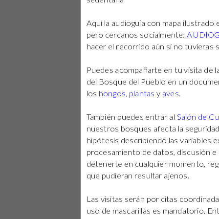
Aquí la audioguía con mapa ilustrado e
pero cercanos socialmente:
AUDIOG
hacer el recorrido aún si no tuvieras
Puedes acompañarte en tu visita de 
del Bosque del Pueblo en un document
los
hongos
,
plantas
y
aves
.
También puedes entrar al
Salón de Cu
nuestros bosques afecta la seguridad 
hipótesis describiendo las variables 
procesamiento de datos, discusión e
detenerte en cualquier momento, regr
que pudieran resultar ajenos.
Las visitas serán por citas coordinad
uso de mascarillas es mandatorio. En