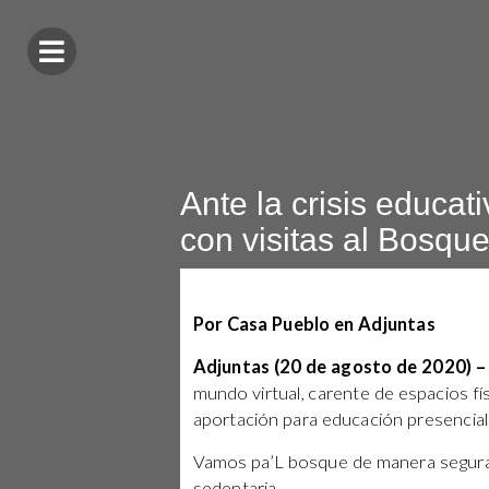
Ante la crisis educa
con visitas al Bosqu
Por Casa Pueblo en Adjuntas
Adjuntas (20 de agosto de 2020) 
mundo virtual, carente de espacios fí
aportación para educación presencia
Vamos pa’L bosque de manera segura p
sedentaria.