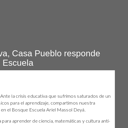
tiva, Casa Pueblo responde
e Escuela
–
Ante la crisis educativa que sufrimos saturados de un
sicos para el aprendizaje, compartimos nuestra
l en el Bosque Escuela Ariel Massol Deyá.
ara aprender de ciencia, matemáticas y cultura anti-