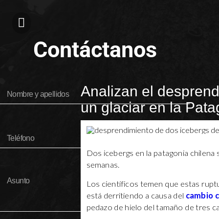
Contáctanos
Analizan el desprend
un glaciar en la Pata
Dos icebergs en la patagonia chilena 
semanas.
Los científicos temen que estas ruptu
está derritiendo a causa del
cambio c
pedazo de hielo del tamaño de tres c