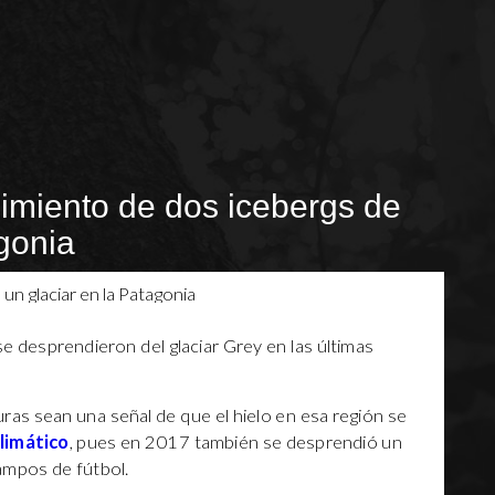
imiento de dos icebergs de
gonia
se desprendieron del glaciar Grey en las últimas
ras sean una señal de que el hielo en esa región se
limático
, pues en 2017 también se desprendió un
ampos de fútbol.