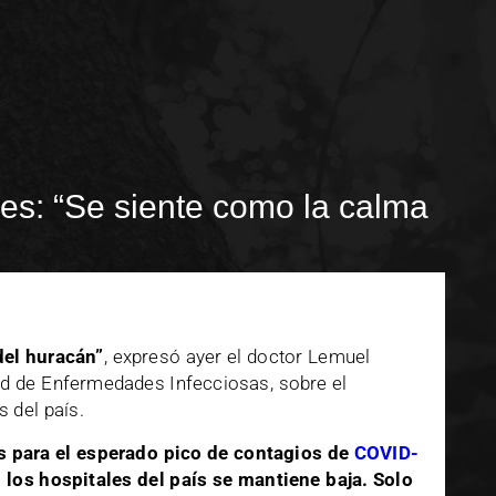
es: “Se siente como la calma
del huracán”
, expresó ayer el doctor Lemuel
ad de Enfermedades Infecciosas, sobre el
 del país.
s para el esperado pico de contagios de
COVID-
 los hospitales del país se mantiene baja. Solo