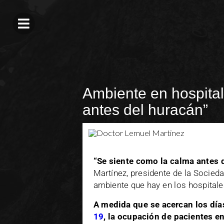
Ambiente en hospital
antes del huracán”
“Se siente como la calma antes 
Martínez, presidente de la Socied
ambiente que hay en los hospitales
A medida que se acercan los día
19
, la ocupación de pacientes en