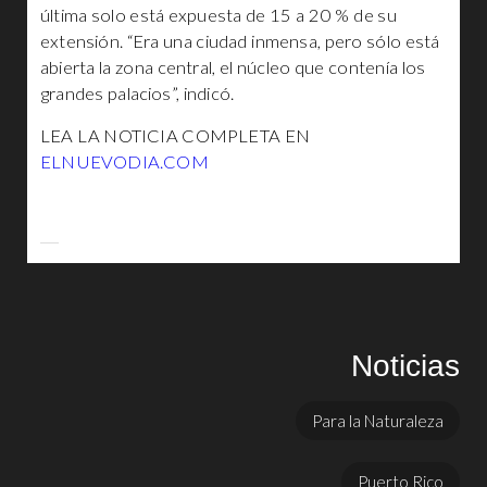
última solo está expuesta de 15 a 20 % de su
extensión. “Era una ciudad inmensa, pero sólo está
abierta la zona central, el núcleo que contenía los
grandes palacios”, indicó.
LEA LA NOTICIA COMPLETA EN
ELNUEVODIA.COM
Noticias
Para la Naturaleza
Puerto Rico