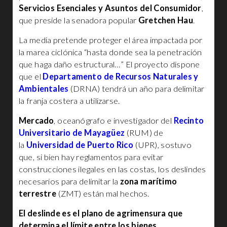
Servicios Esenciales y Asuntos del Consumidor
,
que preside la senadora popular
Gretchen Hau
.
La media pretende proteger el área impactada por
la marea ciclónica “hasta donde sea la penetración
que haga daño estructural…” El proyecto dispone
que el
Departamento de Recursos Naturales y
Ambientales
(DRNA) tendrá un año para delimitar
la franja costera a utilizarse.
Mercado
, oceanógrafo e investigador del
Recinto
Universitario de Mayagüez
(RUM) de
la
Universidad de Puerto Rico
(UPR), sostuvo
que, si bien hay reglamentos para evitar
construcciones ilegales en las costas, los deslindes
necesarios para delimitar la
zona marítimo
terrestre
(ZMT) están mal hechos.
El deslinde es el plano de agrimensura que
determina el límite entre los bienes