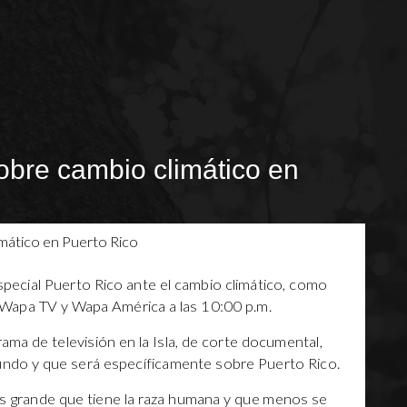
obre cambio climático en
ecial Puerto Rico ante el cambio climático, como
or Wapa TV y Wapa América a las 10:00 p.m.
rama de televisión en la Isla, de corte documental,
mundo y que será específicamente sobre Puerto Rico.
ás grande que tiene la raza humana y que menos se