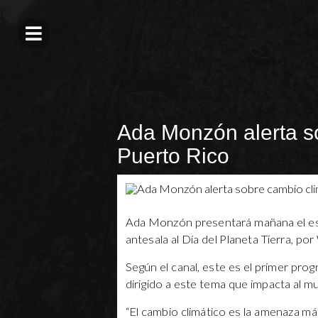
Ada Monzón alerta s
Puerto Rico
Ada Monzón presentará mañana el esp
antesala al Día del Planeta Tierra, p
Según el canal, este es el primer prog
dirigido a este tema que impacta al 
“El cambio climático es la amenaza m