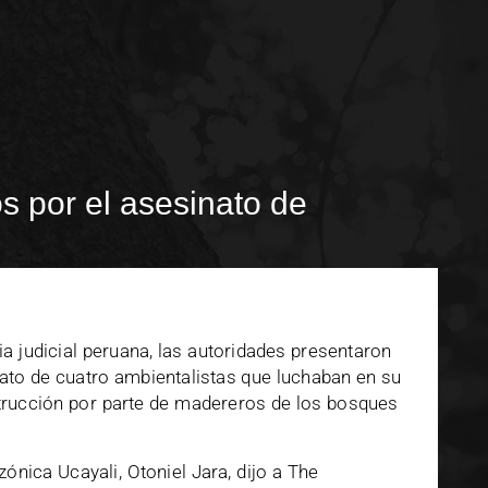
 por el asesinato de
ia judicial peruana, las autoridades presentaron
ato de cuatro ambientalistas que luchaban en su
trucción por parte de madereros de los bosques
zónica Ucayali, Otoniel Jara, dijo a The