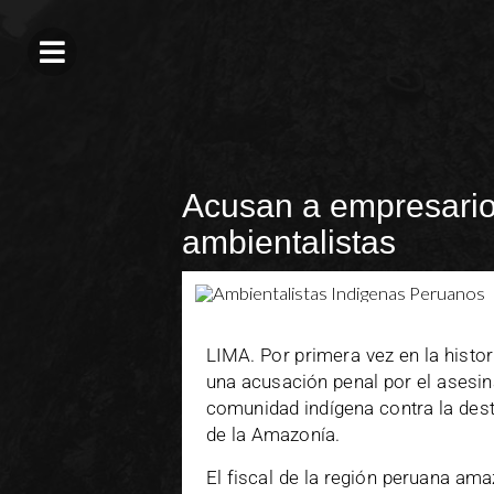
Acusan a empresarios
ambientalistas
LIMA. Por primera vez en la histor
una acusación penal por el asesin
comunidad indígena contra la des
de la Amazonía.
El fiscal de la región peruana ama