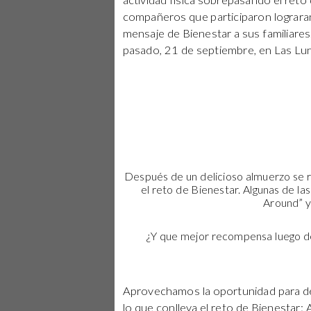
actividad física sobrepasando el reto
compañeros que participaron lograran 
mensaje de Bienestar a sus familiare
pasado, 21 de septiembre, en Las Lu
Después de un delicioso almuerzo se r
el reto de Bienestar. Algunas de las
Around” y
¿Y que mejor recompensa luego de
Aprovechamos la oportunidad para de
lo que conlleva el reto de Bienestar: 