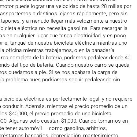
l motor puede lograr una velocidad de hasta 28 millas por
ransportemos a destinos lejanos rápidamente, pero sin
r tapones, y a menudo llegar más velozmente a nuestro
cicleta eléctrica no necesita gasolina. Para recargar la
s en cualquier lugar que tenga electricidad, y en poco
 el tanque’ de nuestra bicicleta eléctrica mientras uno
la oficina mientras trabajamos, o en la panadería
rga completa de la batería, podemos pedalear desde 40
iendo del tipo de batería. Cuando nuestro carro se queda
 nos quedamos a pie. Si se nos acabara la carga de
abría problema pues podríamos seguir pedaleando sin
la bicicleta eléctrica es perfectamente legal, y no requiere
a de conducir. Además, mientras el precio promedio de un
los $40,000, el precio promedio de una bicicleta
3,000. Algunas solo cuestan $1,000. Cuando tomamos en
e tener automóvil — como gasolina, arbitrios,
 préstamos bancarios, depreciación, mantenimiento,