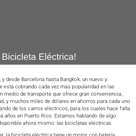
Bicicleta Eléctrica!
 y desde Barcelona hasta Bangkok, un nuevo y
te está cobrando cada vez más popularidad en las
n medio de transporte que ofrece gran conveniencia,
lud, y muchos miles de dólares en ahorros para cada uno
ndo de los carros eléctricos, para los cuales hace falta
ará años en Puerto Rico. Estamos hablando de algo
sponible ahora mismo: las bicicletas eléctricas.
ar, la bicicleta eléctrica tiene un motor con batería