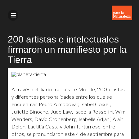
200 artistas e intelectuales
firmaron un manifiesto por la
Tierra
A través del diario francés Le Monde, 200 artistas
y diferentes personalidades entre los que se
encuentran Pedro Almodóvar, Isabel Coixet,
Juliette Binoche, Jude Law, Isabella Rossellini, Wim
Wenders, David Cronenberg, Isabelle Adjani, Alain
Delon, Laetitia Casta y John Turturrose, entre
otros, se pronunciaron este 4 de septiembre para