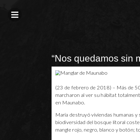
“Nos quedamos sin 
(23 de febrero de 2018) – Más de 50 
marcharon al ver su hábitat totalmen
en Maunabo.
María destruyó viviendas humanas y s
biodiversidad del bosque litoral cost
mangle rojo, negro, blanco y botón; to