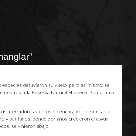
manglar”
especies detuvieron su vuelo, pero así mismo, se
te destruida, la Reserva Natural Humedal Punta Tuna
us aterradores vientos se encargaron de limitar la
ero y pantanos, donde por años crecieron el cayur,
dos, se vinieron abajo.