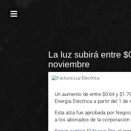
La luz subirá entre $
noviembre
Un aumento de entre $0.64 y $1.79 
Energía Eléctrica a partir del 1 d
Esta alza fue aprobada por Negoci
a los abonados de la corporación p