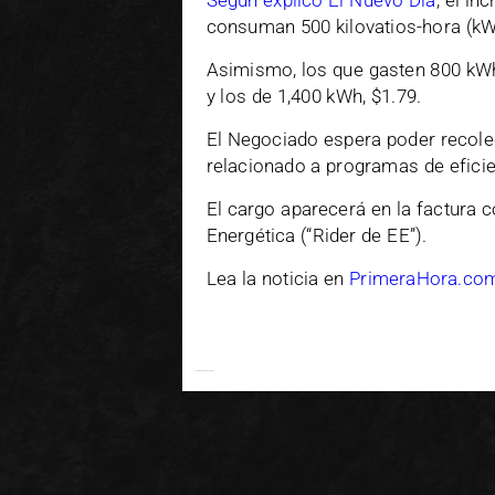
Según explicó El Nuevo Día
, el in
consuman 500 kilovatios-hora (kW
Asimismo, los que gasten 800 kWh 
y los de 1,400 kWh, $1.79.
El Negociado espera poder recole
relacionado a programas de eficie
El cargo aparecerá en la factura c
Energética (“Rider de EE”).
Lea la noticia en
PrimeraHora.co