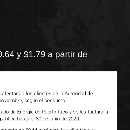
0.64 y $1.79 a partir de
afectará a los clientes de la Autoridad de
e noviembre, según el consumo.
ado de Energía de Puerto Rico y se les facturará
ública hasta el 30 de junio de 2020.